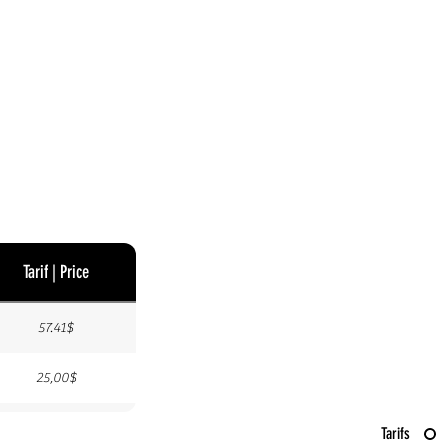
Tarif | Price
57.41$
25,00$
38.27$
Tarifs