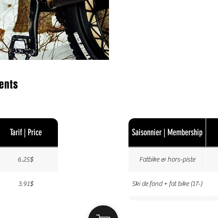
ents
Tarif | Price
Saisonnier | Membership
6.25$
Fatbike & hors-piste
3.91$
Ski de fond + fat bike (17-)
Fatbike