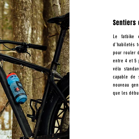
Sentiers 
Le fatbike
d'habiletés 
pour rouler 
entre 4 et 5
vélo standar
capable de 
nouveau genr
que les débu