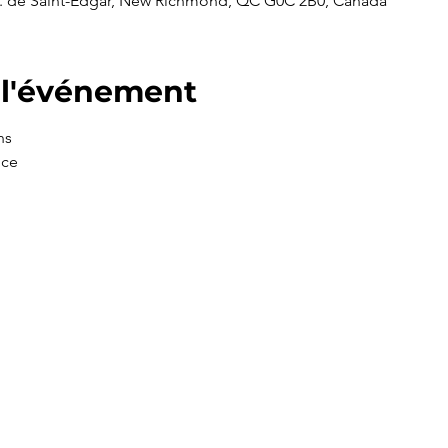
 de Saint-Edgar, New Richmond, QC G0C 2B0, Canada
 l'événement
ns
nce