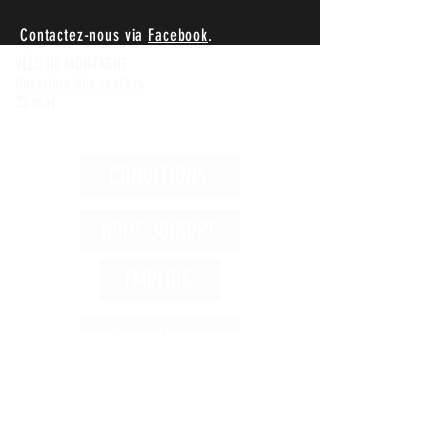
Contactez-nous via
Facebook
.
VÉLO DE MONTAGNE
Ouverture des sentiers
23 mai
CONDITIONS
NOUS JOINDRE
EMPLOIS
POLITIQUES
Achetez
1 866-992-5134