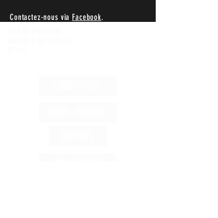
Contactez-nous via
Facebook
.
VÉLO DE MONTAGNE
Ouverture des sentiers
23 mai
CONDITIONS
NOUS JOINDRE
EMPLOIS
POLITIQUES
Achetez
1 866-992-5134