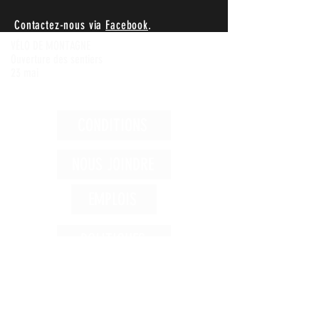
Contactez-nous via
Facebook
.
VÉLO DE MONTAGNE
Ouverture des sentiers
23 mai
CONDITIONS
NOUS JOINDRE
EMPLOIS
POLITIQUES
Achetez
1 866-992-5134