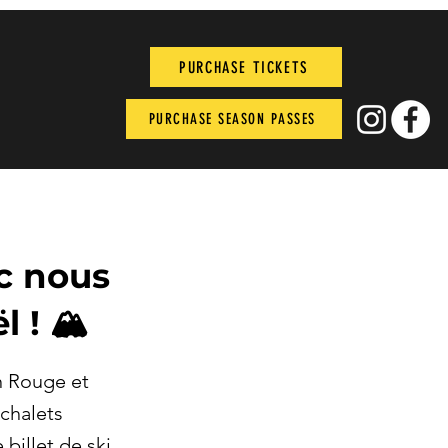
PURCHASE TICKETS
PURCHASE SEASON PASSES
ec nous
 ! 🏔️
in Rouge et
 chalets
billet de ski