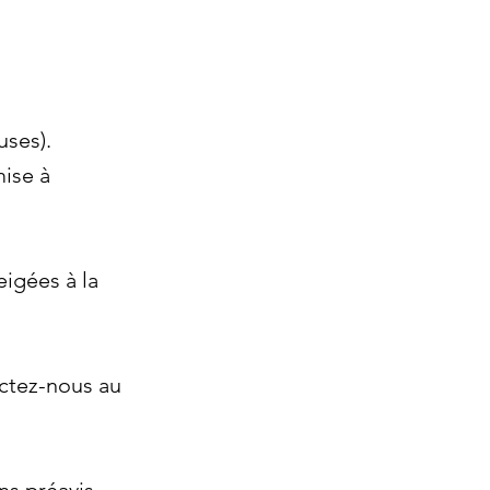
uses).
mise à
igées à la
actez-nous au