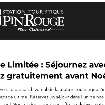
re Limitée : Séjournez av
ez gratuitement avant Noël
ers le paradis hivernal de la Station touristique P
capade ultime! Réservez un séjour dans l'un de nos
avant Noël et débloquez une offre exclusive : votre 