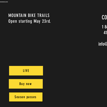
MOUNTAIN BIKE TRAILS
CO
Open starting May 23rd.
1 
41
info
LIVE
Buy now
Season passes