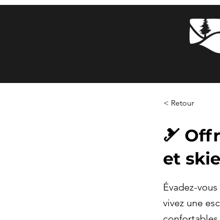
< Retour
🎿 Off
et ski
Évadez-vous v
vivez une es
confortables 