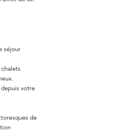
e séjour
 chalets
neux.
 depuis votre
ittoresques de
tion