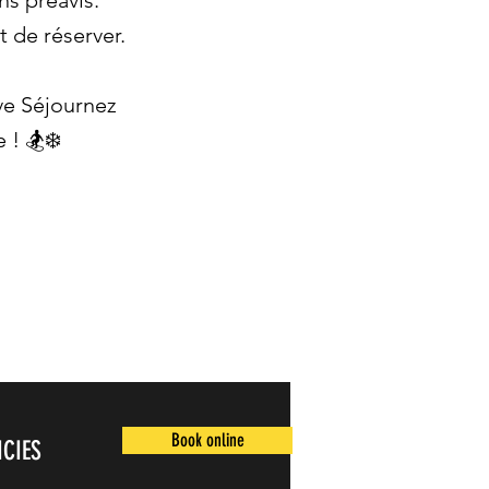
ns préavis.
t de réserver.
ve Séjournez
 ! 🏂❄️
Book online
ICIES