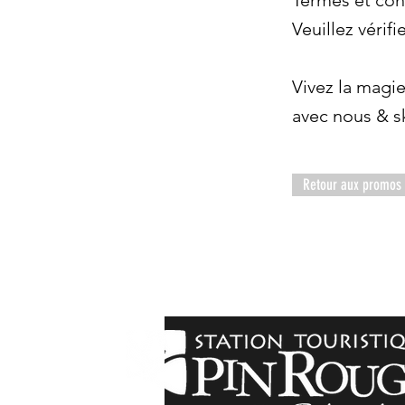
Termes et cond
Veuillez vérifi
Vivez la magi
avec nous & sk
Retour aux promos