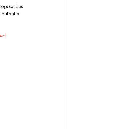
propose des 
ébutant à 
us!